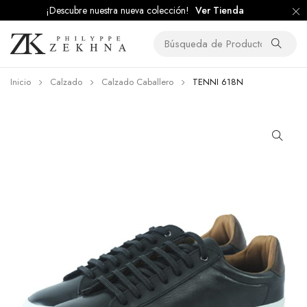
¡Descubre nuestra nueva colección!
Ver Tienda
Inicio
Calzado
Calzado Caballero
TENNI 618N