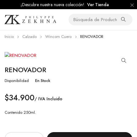
¡Descubre nuestra nueva colección!
Ver Tienda
Inicio
Calzado
Wincom Cuero
RENOVADOR
RENOVADOR
Disponibilidad
En Stock
$
34.900
/ IVA Incluido
Contenido 250ml.
Cantidad