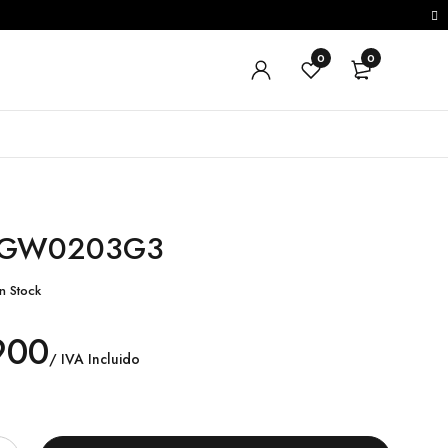
0
0
 GW0203G3
n Stock
900
/ IVA Incluido