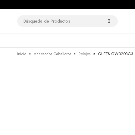
Inicio
Accesorios Caballeros
Relojes
GUEES GW0203G3