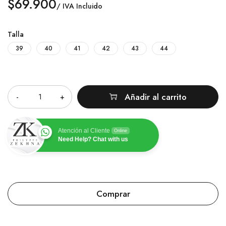
$
69.900
/ IVA Incluido
Talla
39
40
41
42
43
44
Cantidad
Añadir al carrito
Atención al Cliente
Online
Need Help? Chat with us
Comprar