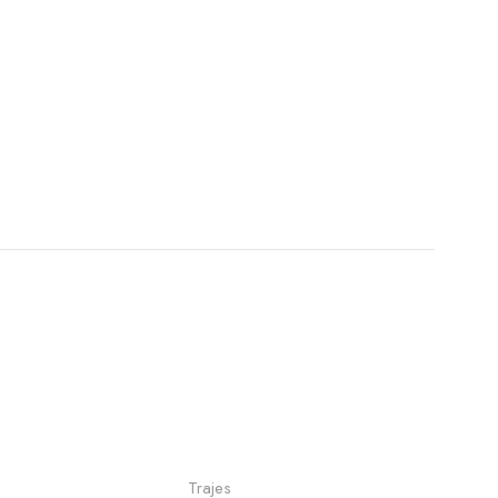
ionar opciones
Seleccionar opciones
Trajes