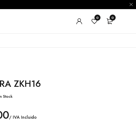
0
0
ERA ZKH16
n Stock
00
/ IVA Incluido