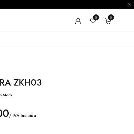
0
0
ERA ZKH03
n Stock
00
/ IVA Incluido