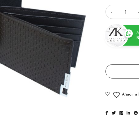
Cantidad
A
N