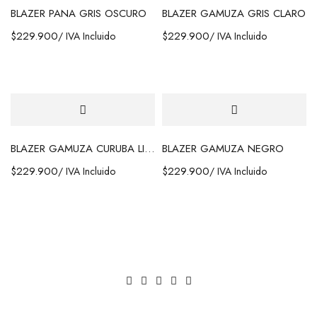
BLAZER PANA GRIS OSCURO
BLAZER GAMUZA GRIS CLARO
$
229.900
$
229.900
/ IVA Incluido
/ IVA Incluido
BLAZER GAMUZA CURUBA LIGHT
BLAZER GAMUZA NEGRO
A team of designers
$
229.900
$
229.900
/ IVA Incluido
/ IVA Incluido
that make dreams
come true